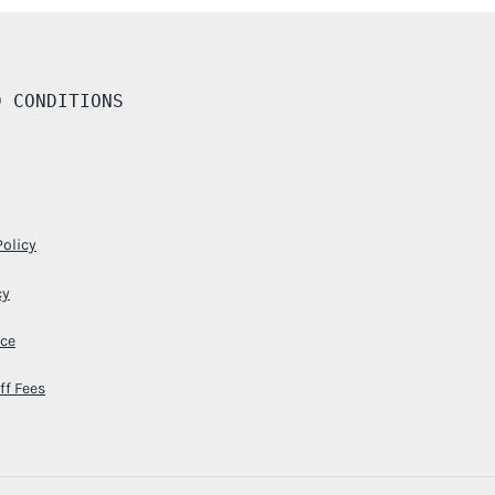
D CONDITIONS
Policy
cy
ice
ff Fees