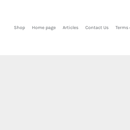
DIREKT ZUM INHALT
Shop
Home page
Articles
Contact Us
Terms 